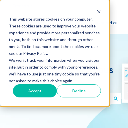
Français
Afficher le sous-menu pour les traductions
This website stores cookies on your computer.
Visiter Bodyguard.ai
These cookies are used to improve your website
experience and provide more personalized services
to you, both on this website and through other
media. To find out more about the cookies we use,
see our Privacy Policy.
We won't track your information when you visit our
Comment pouvons-nous
site. But in order to comply with your preferences,
we'll have to use just one tiny cookie so that you're
vous aider ?
not asked to make this choice again.
Accept
Decline
Il n'y a aucune suggestion car le champ de recherche es