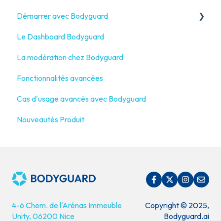
Démarrer avec Bodyguard
Connectez vos réseaux sociaux
Le Dashboard Bodyguard
Connectez votre propre plateforme
Commencer avec Bodyguard
La modération chez Bodyguard
Qu'est-ce que Bodyguard ?
Fonctionnalités avancées
Cas d'usage avancés avec Bodyguard
Nouveautés Produit
4-6 Chem. de l'Arénas Immeuble
Copyright © 2025,
Unity, 06200 Nice
Bodyguard.ai